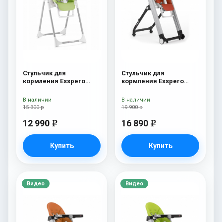
Стульчик для
Стульчик для
кормления Esspero
кормления Esspero
Lyon GL Green
Marseille GL Red
В наличии
В наличии
15 300 р
19 900 р
12 990
16 890
e
e
Купить
Купить
Видео
Видео