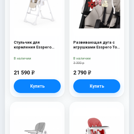
Стульчик для
Развивающая дуга с
кормления Esspero
игрушками Esspero Toy
Paris Beige
Bar Marseille/Lyon
Butterfly
В наличии
В наличии
3 300 р
21 590
2 790
e
e
Купить
Купить