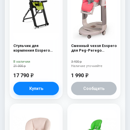
Стульчик для
Сменный чехол Esspero
кормления Esspero
для Peg-Perego
Marseille BL Green
Tatamia / Siesta Pink
В наличии
3 400 р
21 000 р
Наличие уточняйте
17 790
1 990
e
e
Купить
Сообщить