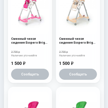
Сменный чехол
Сменный чехол
сидения Esspero Bright
сидения Esspero Bright
к стульчику для
к стульчику для
кормления Peg-Perego
кормления Peg-Perego
2 700 р
2 700 р
Diner Pink
Diner Beige
Наличие уточняйте
Наличие уточняйте
1 500
1 500
e
e
Сообщить
Сообщить