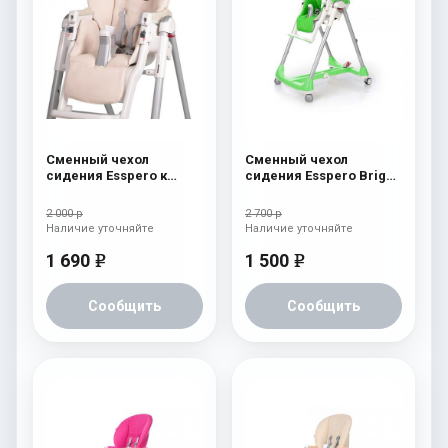
Сменный чехол
Сменный чехол
сидения Esspero к
сидения Esspero Bright
стульчику для
к стульчику для
кормления Peg-Perego
кормления Peg-Perego
2 000 р
2 700 р
Diner Beige
Diner Green
Наличие уточняйте
Наличие уточняйте
1 690
1 500
e
e
Сообщить
Сообщить