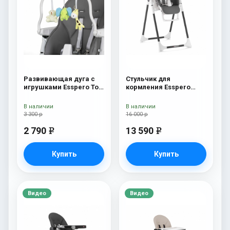
Развивающая дуга с
Стульчик для
игрушками Esspero Toy
кормления Esspero
Bar Paris Elephant
Lyon BL Grey
В наличии
В наличии
3 300 р
16 000 р
2 790
13 590
e
e
Купить
Купить
Видео
Видео