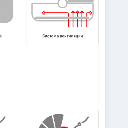
а
Система вентиляции