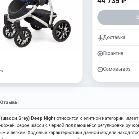
44 735 ₽
Доставка
Гарантия
Самовывоз
/ 9
Отзывы
 (шасси Grey) Deep Night
относится к элитной категории, имее
ожей, серое шасси с черной поддающейся регулировки ручкой
ым и легким. Ходовые характеристики данной модели находятся