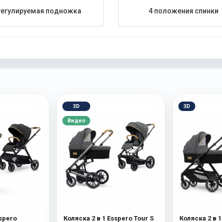
Регулируемая подножка
4 положения спинки
3D
3D
Видео
sspero
Коляска 2 в 1 Esspero Tour S
Коляска 2 в 1