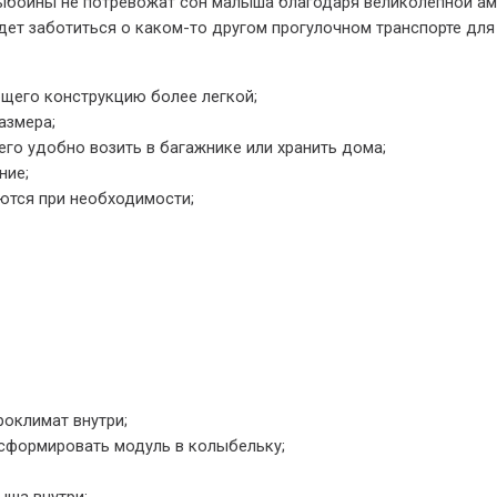
 выбоины не потревожат сон малыша благодаря великолепной а
дет заботиться о каком-то другом прогулочном транспорте для
щего конструкцию более легкой;
азмера;
его удобно возить в багажнике или хранить дома;
ние;
ются при необходимости;
роклимат внутри;
сформировать модуль в колыбельку;
ыша внутри;