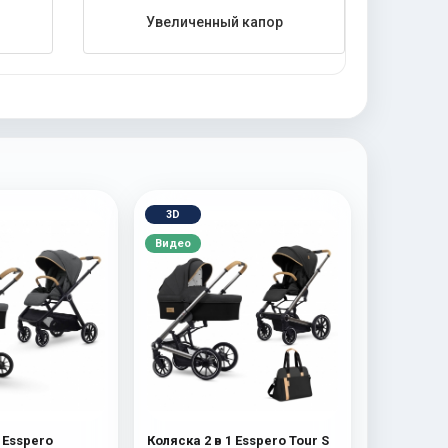
Увеличенный капор
3D
Видео
 Esspero
Коляска 2 в 1 Esspero Tour S