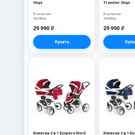
Onyx
Traveler Onyx
В наличии
В наличии
43 190 р
43 090 р
29 990
29 990
e
e
Купить
Купи
Коляска 2 в 1 Esspero Nord
Коляска 2 в 1 E