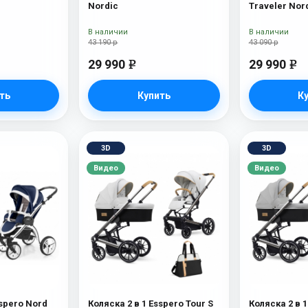
Nordic
Traveler Nor
В наличии
В наличии
43 190 р
43 090 р
29 990
29 990
e
e
ть
Купить
К
3D
3D
Видео
Видео
sspero Nord
Коляска 2 в 1 Esspero Tour S
Коляска 2 в 1