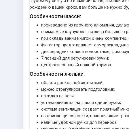
глубокому снегу и по влажной почве, а кочки и
рождению вашей крохи, вам больше не нужно бу
Особенности шасси:
произведено из прочного алюминия, делаю
снимаемые каучуковые колеса большого р
при складывании книгой очень компактно, 
фиксатор предотвращает самораскладыва
два передних колеса поворотные, фиксиру
7 позиций для регулировки ручки;
централизованный ножной тормоз.
Особенности люльки:
обшита роскошной эко-кожей;
можно отрегулировать подголовник;
накидка на ноги;
устанавливается на шасси одной рукой;
система вентиляции создает приятный мик
выдвигающиеся ножки, позволяющие тран
наличие удобной ручки для переноса;
максимальный комфорт и простор для мал