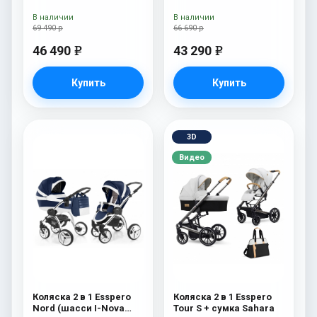
White) Beauty
В наличии
В наличии
69 490 р
66 690 р
46 490
43 290
e
e
Купить
Купить
3D
Видео
Коляска 2 в 1 Esspero
Коляска 2 в 1 Esspero
Nord (шасси I-Nova
Tour S + сумка Sahara