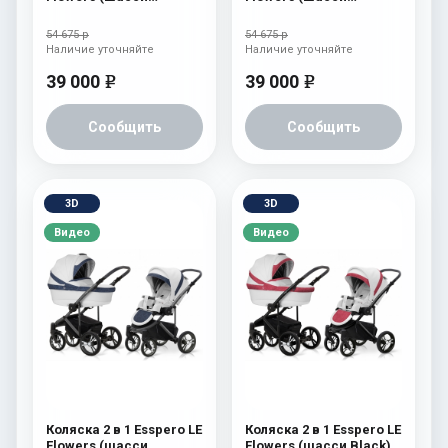
Graphite) Rose
Graphite) Brown
54 675 р
54 675 р
Наличие уточняйте
Наличие уточняйте
39 000
39 000
e
e
Сообщить
Сообщить
3D
3D
Видео
Видео
Коляска 2 в 1 Esspero LE
Коляска 2 в 1 Esspero LE
Flowers (шасси
Flowers (шасси Black)