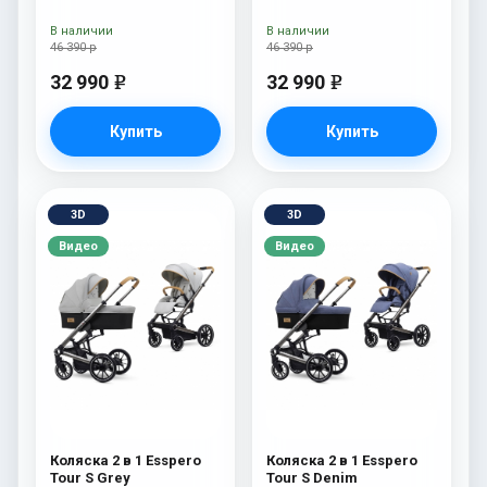
В наличии
В наличии
46 390 р
46 390 р
32 990
32 990
e
e
Купить
Купить
3D
3D
Видео
Видео
Коляска 2 в 1 Esspero
Коляска 2 в 1 Esspero
Tour S Grey
Tour S Denim