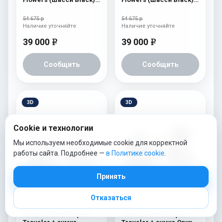
Blue
Brown
54 675 р
54 675 р
Наличие уточняйте
Наличие уточняйте
39 000
39 000
e
e
Сообщить
Сообщить
3D
3D
Cookie и технологии
Мы используем необходимые cookie для корректной
работы сайта. Подробнее —
в Политике cookie
.
Принять
Отказаться
Коляска 2 в 1 Esspero
Коляска 2 в 1 Esspero