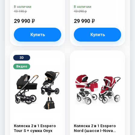
В наличии
В наличии
43 190 р
43 090 р
29 990
29 990
e
e
Купить
Купить
3D
Видео
Коляска 2 в 1 Esspero
Коляска 2 в 1 Esspero
Tour S + сумка Onyx
Nord (шасси I-Nova