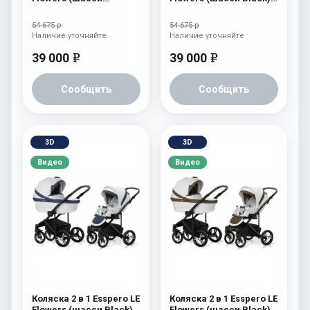
Graphite) Blue
Rose
54 675 р
54 675 р
Наличие уточняйте
Наличие уточняйте
39 000
39 000
e
e
Сообщить
Сообщить
3D
3D
Видео
Видео
Коляска 2 в 1 Esspero LE
Коляска 2 в 1 Esspero LE
Flowers (шасси Black)
Flowers (шасси Black)