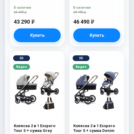
White) Brooklin
В наличии
В наличии
66 690 р
69 490 р
43 290
46 490
e
e
Купить
Купить
3D
3D
Видео
Видео
Коляска 2 в 1 Esspero
Коляска 2 в 1 Esspero
Tour S + сумка Grey
Tour S + сумка Denim