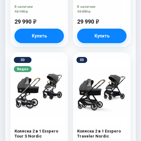
В наличии
В наличии
43 190 р
43 090 р
29 990
29 990
e
e
Купить
Купить
3D
3D
Видео
Коляска 2 в 1 Esspero
Коляска 2 в 1 Esspero
Tour S Nordic
Traveler Nordic