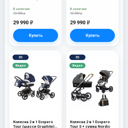
В наличии
В наличии
43 090 р
43 090 р
29 990
29 990
e
e
Купить
Купить
3D
3D
Видео
Видео
Коляска 2 в 1 Esspero
Коляска 2 в 1 Esspero
Tour (шасси Graphite)
Tour S + сумка Nordic