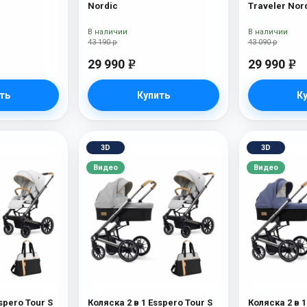
Nordic
Traveler Nor
В наличии
В наличии
43 190 р
43 090 р
29 990
29 990
e
e
ть
Купить
К
3D
3D
Видео
Видео
spero Tour S
Коляска 2 в 1 Esspero Tour S
Коляска 2 в 1