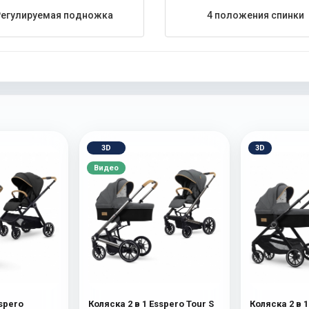
Регулируемая подножка
4 положения спинки
3D
3D
Видео
sspero
Коляска 2 в 1 Esspero Tour S
Коляска 2 в 1