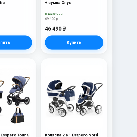
dic
+ сумка Onyx
В наличии
69 490 р
46 490
e
упить
Купить
 Esspero Tour S
Коляска 2 в 1 Esspero Nord