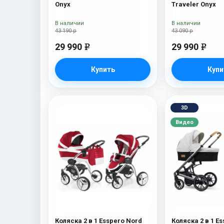
Onyx
Traveler Onyx
В наличии
В наличии
43 190 р
43 090 р
29 990
29 990
e
e
Купить
Купи
3D
Видео
Коляска 2 в 1 Esspero Nord
Коляска 2 в 1 Es