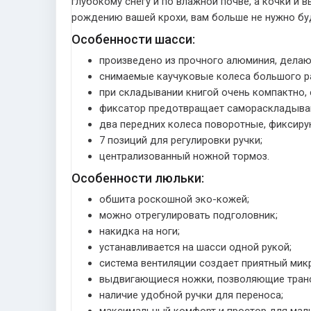
глубокому снегу и по влажной почве, а кочки и
рождению вашей крохи, вам больше не нужно бу
Особенности шасси:
произведено из прочного алюминия, делаю
снимаемые каучуковые колеса большого р
при складывании книгой очень компактно, 
фиксатор предотвращает самораскладыва
два передних колеса поворотные, фиксиру
7 позиций для регулировки ручки;
централизованный ножной тормоз.
Особенности люльки:
обшита роскошной эко-кожей;
можно отрегулировать подголовник;
накидка на ноги;
устанавливается на шасси одной рукой;
система вентиляции создает приятный мик
выдвигающиеся ножки, позволяющие тран
наличие удобной ручки для переноса;
максимальный комфорт и простор для мал