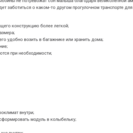
 выбоины не потревожат сон малыша благодаря великолепной а
дет заботиться о каком-то другом прогулочном транспорте для
щего конструкцию более легкой;
азмера;
его удобно возить в багажнике или хранить дома;
ние;
ются при необходимости;
роклимат внутри;
сформировать модуль в колыбельку;
ыша внутри;