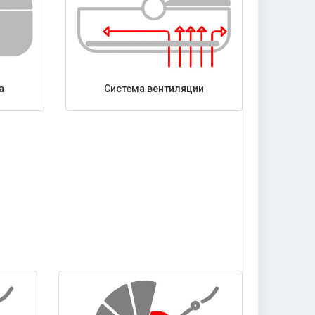
а
Система вентиляции