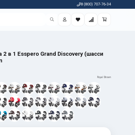
8 (800) 707-76-34
 2 в 1 Esspero Grand Discovery (шасси
n
Royal Brown