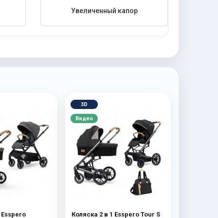
Увеличенный капор
3D
Видео
 Esspero
Коляска 2 в 1 Esspero Tour S