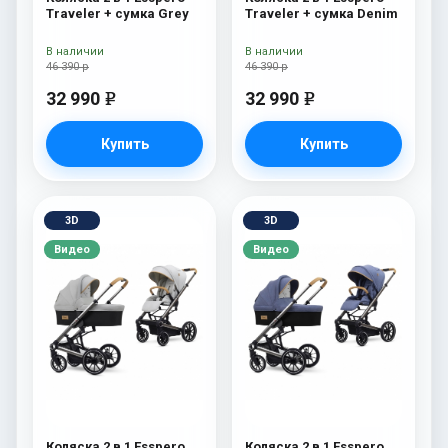
Traveler + сумка Grey
Traveler + сумка Denim
В наличии
В наличии
46 390 р
46 390 р
32 990
32 990
e
e
Купить
Купить
3D
3D
Видео
Видео
Коляска 2 в 1 Esspero
Коляска 2 в 1 Esspero