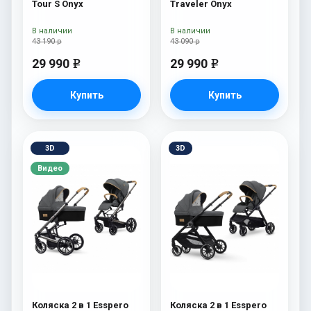
Tour S Onyx
Traveler Onyx
В наличии
В наличии
43 190 р
43 090 р
29 990
29 990
e
e
Купить
Купить
3D
3D
Видео
Коляска 2 в 1 Esspero
Коляска 2 в 1 Esspero