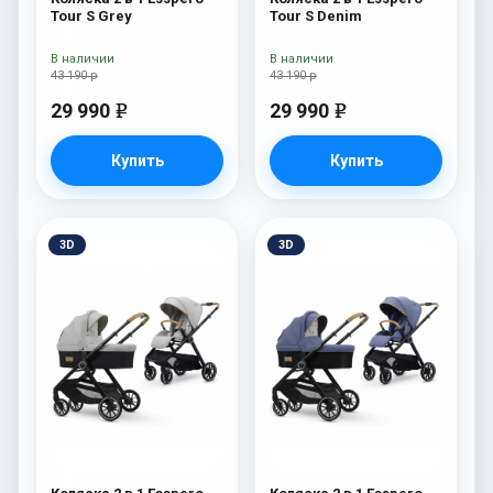
Tour S Grey
Tour S Denim
В наличии
В наличии
43 190 р
43 190 р
29 990
29 990
e
e
Купить
Купить
3D
3D