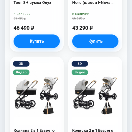
Tour S + сумка Onyx
Nord (шасси I-Nova
White) Beauty
В наличии
В наличии
69 490 р
66 690 р
46 490
43 290
e
e
Купить
Купить
3D
3D
Видео
Видео
Коляска 2 в 1 Esspero
Коляска 2 в 1 Esspero