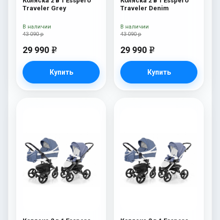
Коляска 2 в 1 Esspero
Коляска 2 в 1 Esspero
Traveler Grey
Traveler Denim
В наличии
В наличии
43 090 р
43 090 р
29 990
29 990
e
e
Купить
Купить