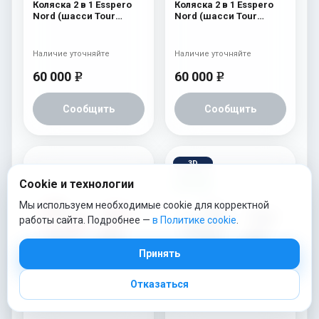
Коляска 2 в 1 Esspero
Коляска 2 в 1 Esspero
Nord (шасси Tour
Nord (шасси Tour
Graphite) Beauty
White) Brooklin
Наличие уточняйте
Наличие уточняйте
60 000
60 000
e
e
Сообщить
Сообщить
3D
Cookie и технологии
Видео
Мы используем необходимые cookie для корректной
работы сайта. Подробнее —
в Политике cookie
.
Принять
Отказаться