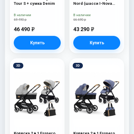
Tour S + сумка Denim
Nord (шасси I-Nova
White) Brooklin
В наличии
В наличии
69 490 р
66 690 р
46 490
43 290
e
e
Купить
Купить
3D
3D
Коляска 2 в 1 Esspero
Коляска 2 в 1 Esspero