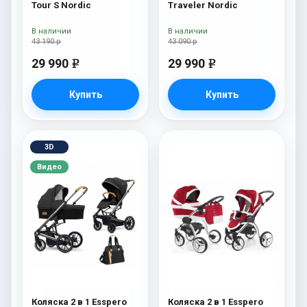
Tour S Nordic
Traveler Nordic
В наличии
В наличии
43 190 р
43 090 р
29 990
29 990
e
e
Купить
Купить
3D
Видео
Коляска 2 в 1 Esspero
Коляска 2 в 1 Esspero