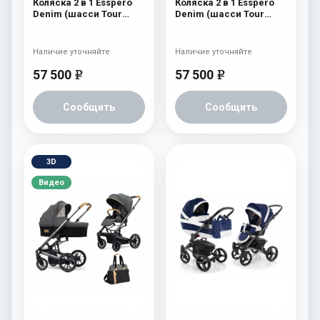
Коляска 2 в 1 Esspero
Коляска 2 в 1 Esspero
Denim (шасси Tour
Denim (шасси Tour
Black) Navy
Black) Brown
Наличие уточняйте
Наличие уточняйте
57 500
57 500
e
e
Сообщить
Сообщить
3D
Видео