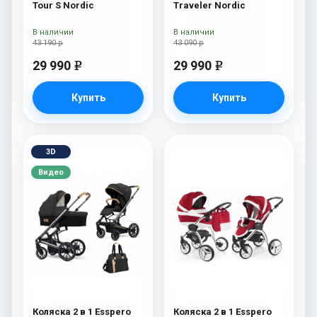
Tour S Nordic
Traveler Nordic
В наличии
В наличии
43 190 р
43 090 р
29 990
29 990
e
e
Купить
Купить
3D
Видео
Коляска 2 в 1 Esspero
Коляска 2 в 1 Esspero