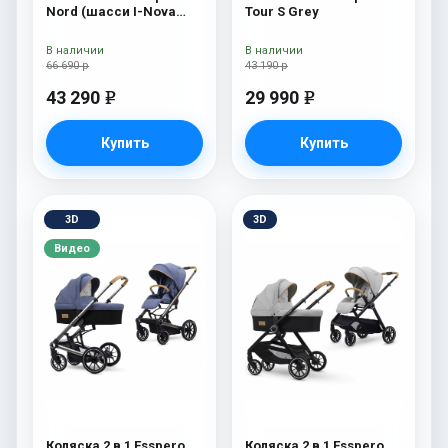
Nord (шасси I-Nova
Tour S Grey
White) Brooklin
В наличии
В наличии
66 690 р
43 190 р
43 290
29 990
e
e
Купить
Купить
3D
3D
Видео
Коляска 2 в 1 Esspero
Коляска 2 в 1 Esspero