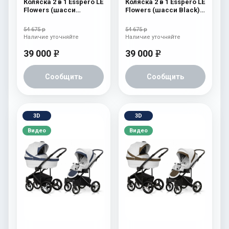
Коляска 2 в 1 Esspero LE
Коляска 2 в 1 Esspero LE
Flowers (шасси
Flowers (шасси Black)
Graphite) Blue
Rose
54 675 р
54 675 р
Наличие уточняйте
Наличие уточняйте
39 000
39 000
e
e
Сообщить
Сообщить
3D
3D
Видео
Видео