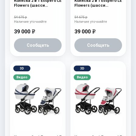
Коляска 2 в 1 Esspero LE
Коляска 2 в 1 Esspero LE
Flowers (шасси
Flowers (шасси
Graphite) Rose
Graphite) Brown
54 675 р
54 675 р
Наличие уточняйте
Наличие уточняйте
39 000
39 000
e
e
Сообщить
Сообщить
3D
3D
Видео
Видео