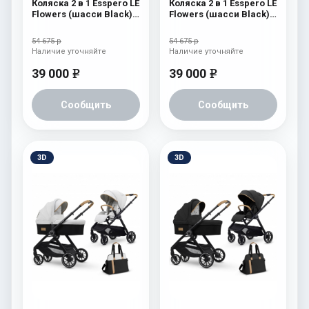
Коляска 2 в 1 Esspero LE
Коляска 2 в 1 Esspero LE
Flowers (шасси Black)
Flowers (шасси Black)
Blue
Brown
54 675 р
54 675 р
Наличие уточняйте
Наличие уточняйте
39 000
39 000
e
e
Сообщить
Сообщить
3D
3D