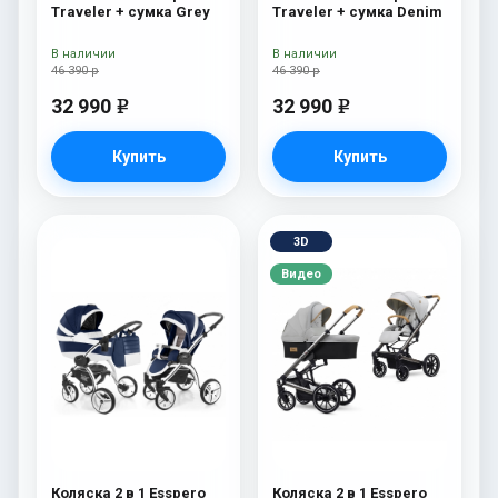
Traveler + сумка Grey
Traveler + сумка Denim
В наличии
В наличии
46 390 р
46 390 р
32 990
32 990
e
e
Купить
Купить
3D
Видео
Коляска 2 в 1 Esspero
Коляска 2 в 1 Esspero