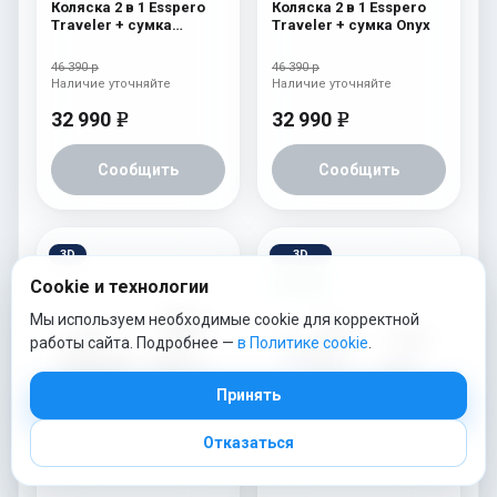
Коляска 2 в 1 Esspero
Коляска 2 в 1 Esspero
Traveler + сумка
Traveler + сумка Onyx
Sahara
46 390 р
46 390 р
Наличие уточняйте
Наличие уточняйте
32 990
32 990
e
e
Сообщить
Сообщить
3D
3D
Cookie и технологии
Видео
Мы используем необходимые cookie для корректной
работы сайта. Подробнее —
в Политике cookie
.
Принять
Отказаться