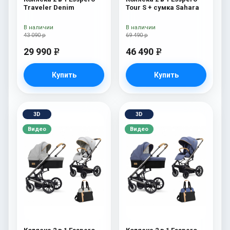
Traveler Denim
Tour S + сумка Sahara
В наличии
В наличии
43 090 р
69 490 р
29 990
46 490
e
e
Купить
Купить
3D
3D
Видео
Видео