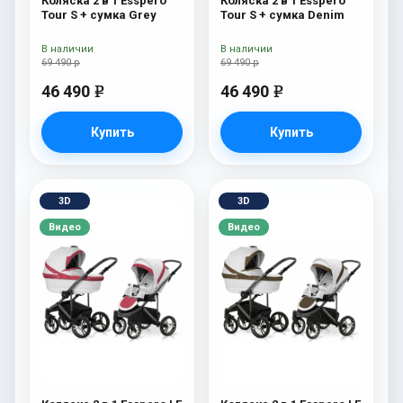
Коляска 2 в 1 Esspero
Коляска 2 в 1 Esspero
Tour S + сумка Grey
Tour S + сумка Denim
В наличии
В наличии
69 490 р
69 490 р
46 490
46 490
e
e
Купить
Купить
3D
3D
Видео
Видео