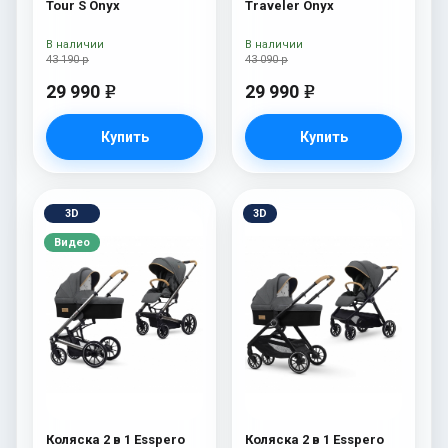
Tour S Onyx
Traveler Onyx
В наличии
В наличии
43 190 р
43 090 р
29 990
29 990
e
e
Купить
Купить
3D
3D
Видео
Коляска 2 в 1 Esspero
Коляска 2 в 1 Esspero