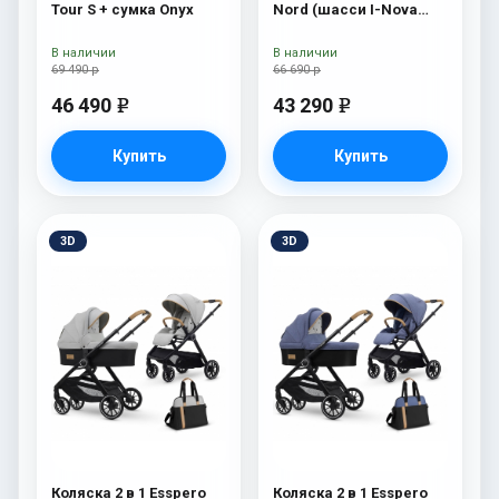
Tour S + сумка Onyx
Nord (шасси I-Nova
White) Beauty
В наличии
В наличии
69 490 р
66 690 р
46 490
43 290
e
e
Купить
Купить
3D
3D
Коляска 2 в 1 Esspero
Коляска 2 в 1 Esspero