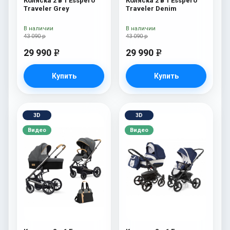
Коляска 2 в 1 Esspero
Коляска 2 в 1 Esspero
Traveler Grey
Traveler Denim
В наличии
В наличии
43 090 р
43 090 р
29 990
29 990
e
e
Купить
Купить
3D
3D
Видео
Видео