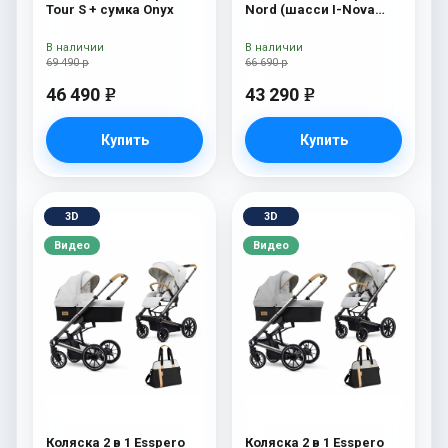
Tour S + сумка Onyx
Nord (шасси I-Nova
White) Beauty
В наличии
В наличии
69 490 р
66 690 р
46 490
43 290
e
e
Купить
Купить
3D
3D
Видео
Видео
Коляска 2 в 1 Esspero
Коляска 2 в 1 Esspero