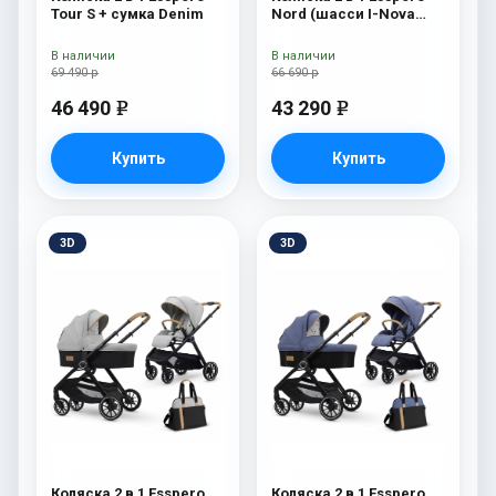
Tour S + сумка Denim
Nord (шасси I-Nova
White) Brooklin
В наличии
В наличии
69 490 р
66 690 р
46 490
43 290
e
e
Купить
Купить
3D
3D
Коляска 2 в 1 Esspero
Коляска 2 в 1 Esspero