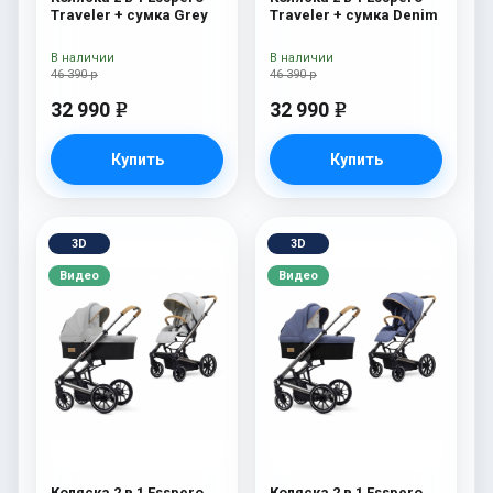
Traveler + сумка Grey
Traveler + сумка Denim
В наличии
В наличии
46 390 р
46 390 р
32 990
32 990
e
e
Купить
Купить
3D
3D
Видео
Видео
Коляска 2 в 1 Esspero
Коляска 2 в 1 Esspero