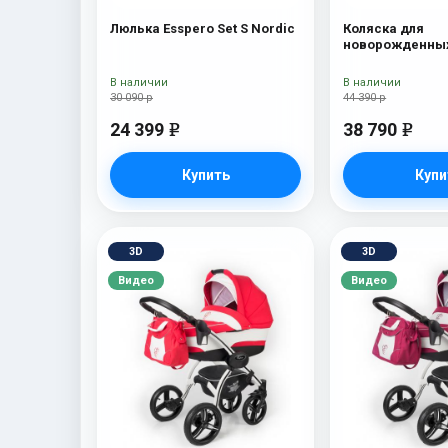
Люлька Esspero Set S Nordic
Коляска для
новорожденных
Traveler + сумк
В наличии
В наличии
30 090 р
44 390 р
24 399
38 790
e
e
Купить
Купи
3D
3D
Видео
Видео