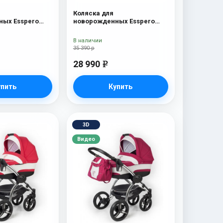
Коляска для
ых Esspero
новорожденных Esspero
c
Traveler Nordic
В наличии
35 390 р
28 990
e
упить
Купить
3D
Видео