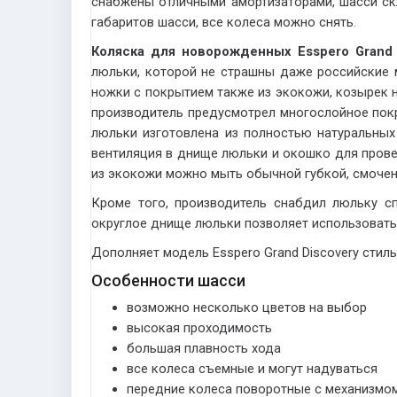
снабжены отличными амортизаторами, шасси с
габаритов шасси, все колеса можно снять.
Коляска для новорожденных Esspero Grand 
люльки, которой не страшны даже российские м
ножки с покрытием также из экокожи, козырек 
производитель предусмотрел многослойное покр
люльки изготовлена из полностью натуральных
вентиляция в днище люльки и окошко для провет
из экокожи можно мыть обычной губкой, смоче
Кроме того, производитель снабдил люльку с
округлое днище люльки позволяет использовать
Дополняет модель Esspero Grand Discovery стил
Особенности шасси
возможно несколько цветов на выбор
высокая проходимость
большая плавность хода
все колеса съемные и могут надуваться
передние колеса поворотные с механизмо