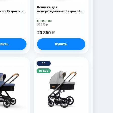
Коляска для
ых Esspero I-
новорожденных Esspero I-
 Chrome) Red
Nova (шасси Chrome)
Borduex
В наличии
32 390 р
23 350
e
упить
Купить
3D
Видео