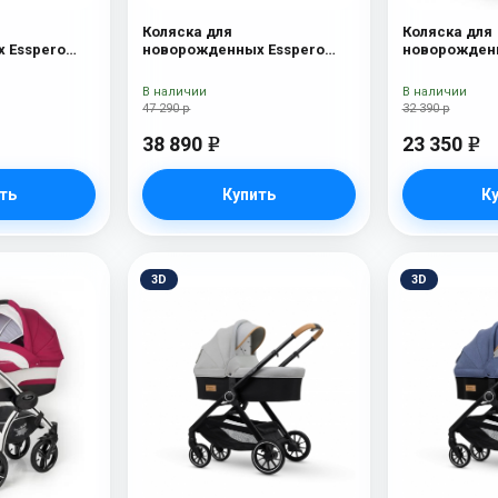
Коляска для
Коляска для
 Esspero
новорожденных Esspero
новорожденн
а Onyx
Tour S + сумка Onyx
Nova (шасси
Lux
В наличии
В наличии
47 290 р
32 390 р
38 890
23 350
e
e
ть
Купить
К
3D
3D