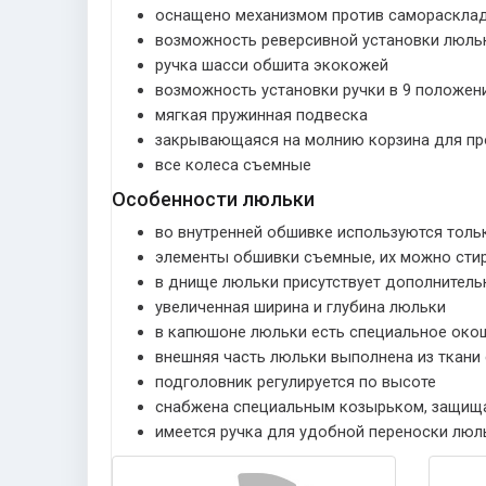
оснащено механизмом против самораскла
возможность реверсивной установки люль
ручка шасси обшита экокожей
возможность установки ручки в 9 положен
мягкая пружинная подвеска
закрывающаяся на молнию корзина для пр
все колеса съемные
Особенности люльки
во внутренней обшивке используются толь
элементы обшивки съемные, их можно стир
в днище люльки присутствует дополнител
увеличенная ширина и глубина люльки
в капюшоне люльки есть специальное окош
внешняя часть люльки выполнена из ткан
подголовник регулируется по высоте
снабжена специальным козырьком, защища
имеется ручка для удобной переноски люл