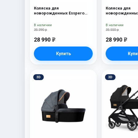
Коляска для
Коляска для
новорожденных Esspero
новорожденных
Traveler Onyx
Tour S Onyx
В наличии
В наличии
35 390 р
35 550 р
28 990
28 990
e
e
Купить
Купи
3D
3D