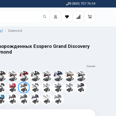
8 (800) 707-76-34
y)
Diamond
ворожденных Esspero Grand Discovery
amond
Diamond