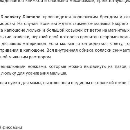
кладывается книжкой и снабжено механизмом, препятствующи
Discovery Diamond
производится норвежским брендом и отл
орозы. На случай, если вы ждете «зимнего» малыша Esspero G
на капюшоне люльки и большой козырек от ветра на магнитных
ытие коляски, верхний слой которого пропитан непромокаемы
 дышащих материалов. Если малыш готов родиться к лету, то
ривания в капюшоне. Вся внутренняя обивка коляски снимаетс
нной мыльным раствором.
пециальными ножками, которые можно выдвинуть из пазов, и
 люльку для укачивания малыша.
ьная сумка для мамы, выполненная в едином с коляской стиле. 
м фиксации