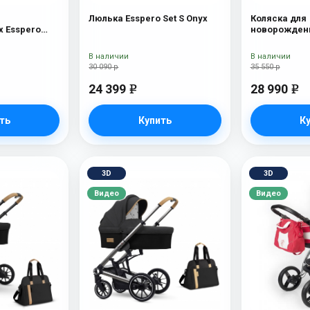
Люлька Esspero Set S Onyx
Коляска для
 Esspero
новорожденн
Tour S Nordi
В наличии
В наличии
30 090 р
35 550 р
24 399
28 990
e
e
ть
Купить
К
3D
3D
Видео
Видео