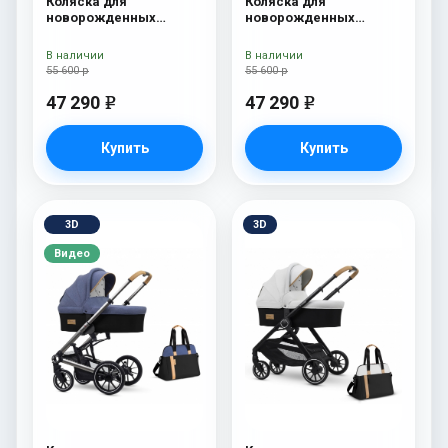
Коляска для
Коляска для
новорожденных
новорожденных
Esspero Tour S + сумка
Esspero Tour S + сумка
Sahara
Grey
В наличии
В наличии
55 600 р
55 600 р
47 290
47 290
e
e
Купить
Купить
3D
3D
Видео