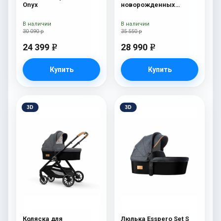
Onyx
новорожденных
Esspero Tour S Nordic
В наличии
В наличии
30 090 р
35 550 р
24 399
28 990
e
e
Купить
Купить
3D
3D
Коляска для
Люлька Esspero Set S