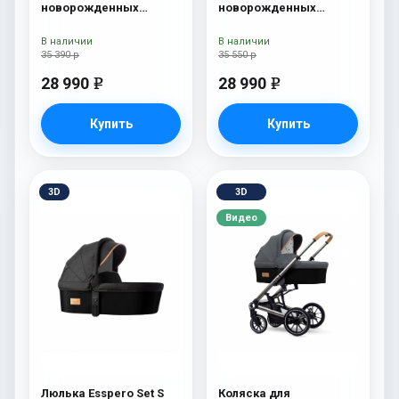
новорожденных
новорожденных
Esspero Traveler Onyx
Esspero Tour S Onyx
В наличии
В наличии
35 390 р
35 550 р
28 990
28 990
e
e
Купить
Купить
3D
3D
Видео
Люлька Esspero Set S
Коляска для