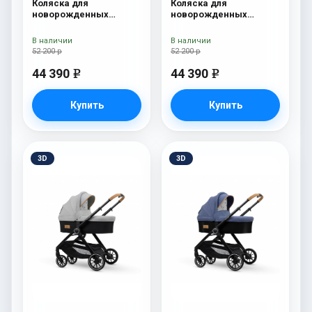
Коляска для
Коляска для
новорожденных
новорожденных
Esspero Traveler +
Esspero Traveler +
сумка Grey
сумка Denim
В наличии
В наличии
52 200 р
52 200 р
44 390
44 390
e
e
Купить
Купить
3D
3D