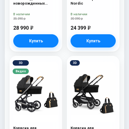
новорожденных
Nordic
Esspero Traveler Nordic
В наличии
В наличии
35 390 р
30 090 р
28 990
24 399
e
e
Купить
Купить
3D
3D
Видео
Коляска для
Коляска для