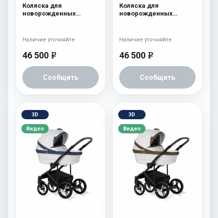
Коляска для
Коляска для
новорожденных
новорожденных
Esspero LE Flowers
Esspero LE Flowers
(шасси Graphite) Blue
(шасси Black) Rose
Наличие уточняйте
Наличие уточняйте
46 500
46 500
e
e
Сообщить
Сообщить
3D
3D
Видео
Видео