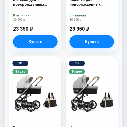
новорожденных
новорожденных
Esspero I-Nova (шасси
Esspero I-Nova (шасси
White) Red Lux
White) Borduex
В наличии
В наличии
30 990 р
30 990 р
23 350
23 350
e
e
Купить
Купить
3D
3D
Видео
Видео