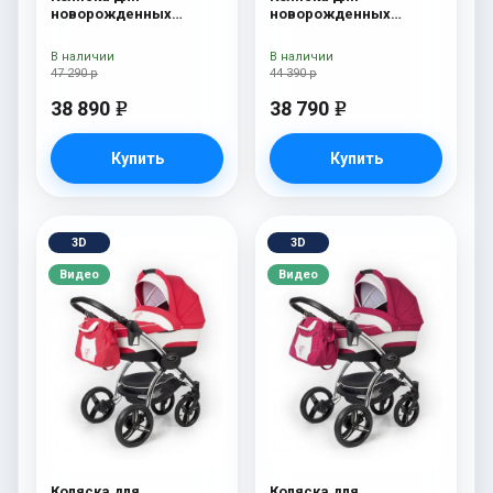
новорожденных
новорожденных
Esspero Tour S + сумка
Esspero Traveler +
Onyx
сумка Onyx
В наличии
В наличии
47 290 р
44 390 р
38 890
38 790
e
e
Купить
Купить
3D
3D
Видео
Видео
Коляска для
Коляска для