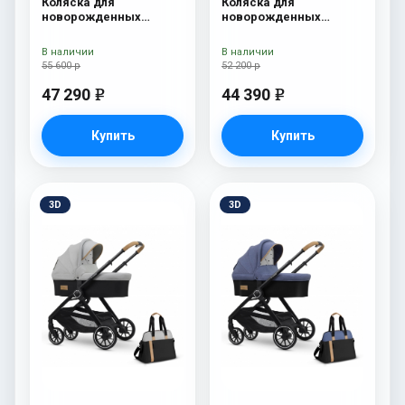
Коляска для
Коляска для
новорожденных
новорожденных
Esspero Tour S + сумка
Esspero Traveler +
Denim
сумка Sahara
В наличии
В наличии
55 600 р
52 200 р
47 290
44 390
e
e
Купить
Купить
3D
3D