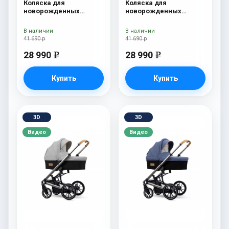
Коляска для
Коляска для
новорожденных
новорожденных
Esspero Traveler Grey
Esspero Traveler Denim
В наличии
В наличии
41 690 р
41 690 р
28 990
28 990
e
e
Купить
Купить
3D
3D
Видео
Видео