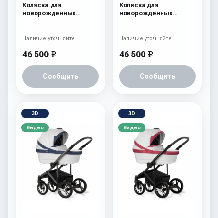
Коляска для
Коляска для
новорожденных
новорожденных
Esspero LE Flowers
Esspero LE Flowers
(шасси Graphite) Rose
(шасси Graphite) Brown
Наличие уточняйте
Наличие уточняйте
46 500
46 500
e
e
Сообщить
Сообщить
3D
3D
Видео
Видео