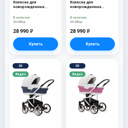
Коляска для
Коляска для
новорожденных
новорожденных
Esspero Tour S Grey
Esspero Tour S Denim
В наличии
В наличии
44 490 р
44 490 р
28 990
28 990
e
e
Купить
Купить
3D
3D
Видео
Видео