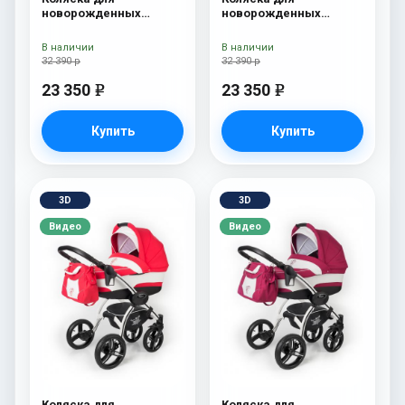
новорожденных
новорожденных
Esspero I-Nova (шасси
Esspero I-Nova (шасси
Chrome) Red Lux
Chrome) Borduex
В наличии
В наличии
32 390 р
32 390 р
23 350
23 350
e
e
Купить
Купить
3D
3D
Видео
Видео
Коляска для
Коляска для