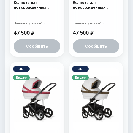
Коляска для
Коляска для
новорожденных
новорожденных
Esspero Limited Edition
Esspero Limited Edition
(шасси White) White
(шасси White) Pink
Наличие уточняйте
Наличие уточняйте
47 500
47 500
e
e
Сообщить
Сообщить
3D
3D
Видео
Видео