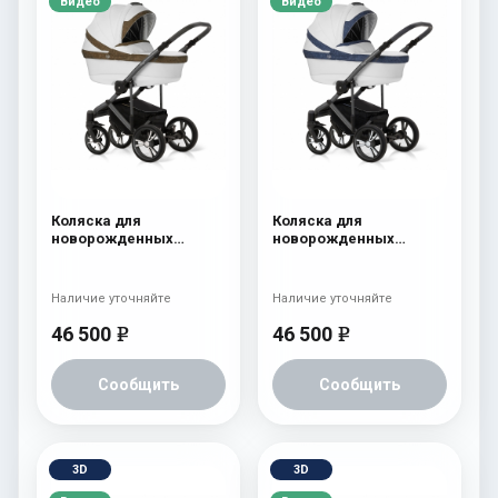
Видео
Видео
Коляска для
Коляска для
новорожденных
новорожденных
Esspero LE Flowers
Esspero LE Flowers
(шасси Graphite) Brown
(шасси Graphite) Blue
Наличие уточняйте
Наличие уточняйте
46 500
46 500
e
e
Сообщить
Сообщить
3D
3D