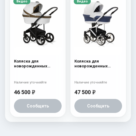
Видео
Видео
Коляска для
Коляска для
новорожденных
новорожденных
Esspero LE Flowers
Esspero Limited Edition
(шасси Black) Brown
(шасси White) White
Наличие уточняйте
Наличие уточняйте
46 500
47 500
e
e
Сообщить
Сообщить