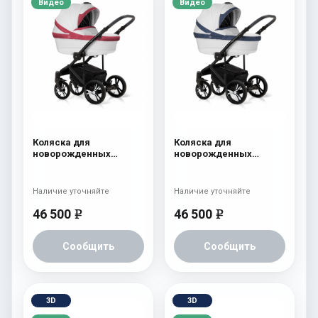
Видео
Видео
Коляска для
Коляска для
новорожденных
новорожденных
Esspero LE Flowers
Esspero LE Flowers
(шасси Black) Rose
(шасси Black) Blue
Наличие уточняйте
Наличие уточняйте
46 500
46 500
e
e
Сообщить
Сообщить
3D
3D