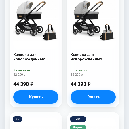
Коляска для
Коляска для
новорожденных
новорожденных
Esspero Traveler +
Esspero Traveler +
сумка Sahara
сумка Grey
В наличии
В наличии
52 200 р
52 200 р
44 390
44 390
e
e
Купить
Купить
3D
3D
Видео