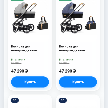
Коляска для
Коляска для
новорожденных
новорожденных
Esspero Tour S + сумка
Esspero Tour S + сумка
Grey
Denim
В наличии
В наличии
55 600 р
55 600 р
47 290
47 290
e
e
Купить
Купить
3D
3D