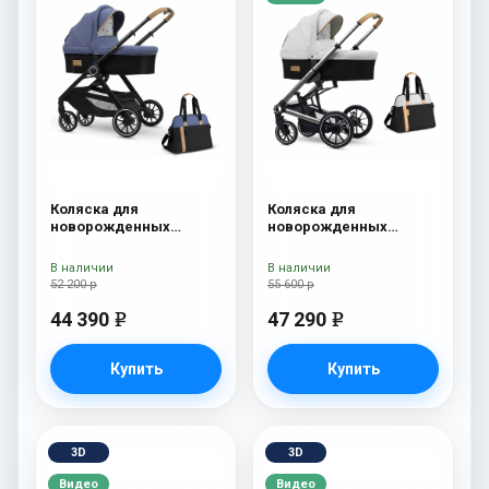
Коляска для
Коляска для
новорожденных
новорожденных
Esspero Traveler +
Esspero Tour S + сумка
сумка Denim
Sahara
В наличии
В наличии
52 200 р
55 600 р
44 390
47 290
e
e
Купить
Купить
3D
3D
Видео
Видео