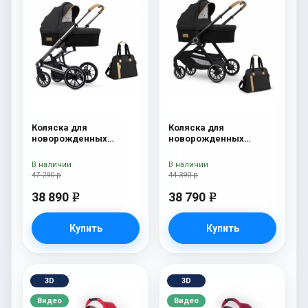
Коляска для
Коляска для
новорожденных
новорожденных
Esspero Tour S + сумка
Esspero Traveler +
Onyx
сумка Onyx
В наличии
В наличии
47 290 р
44 390 р
38 890
38 790
e
e
Купить
Купить
3D
3D
Видео
Видео