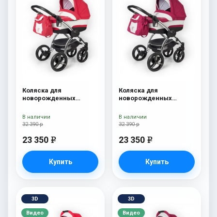
Коляска для
Коляска для
новорожденных
новорожденных
Esspero I-Nova (шасси
Esspero I-Nova (шасси
Chrome) Red Lux
Chrome) Borduex
В наличии
В наличии
32 390 р
32 390 р
23 350
23 350
e
e
Купить
Купить
3D
3D
Видео
Видео