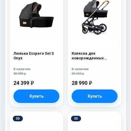
Люлька Esspero Set S
Коляска для
Onyx
новорожденных
Esspero Tour S Nordic
В наличии
В наличии
30 090 р
35 550 р
24 399
28 990
e
e
Купить
Купить
3D
3D