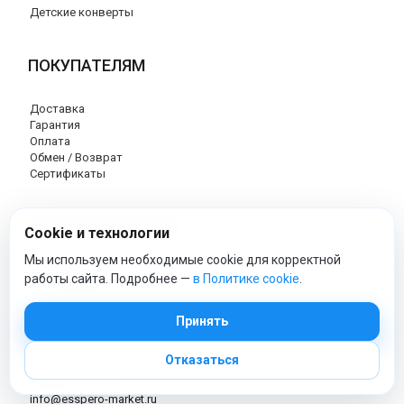
Детские конверты
ПОКУПАТЕЛЯМ
Доставка
Гарантия
Оплата
Обмен / Возврат
Сертификаты
СОТРУДНИЧЕСТВО
Cookie и технологии
Мы используем необходимые cookie для корректной
Оптовый отдел
работы сайта. Подробнее —
в Политике cookie
.
Поставщикам
Принять
КОНТАКТЫ
Отказаться
8 (800) 707-76-34
info@esspero-market.ru