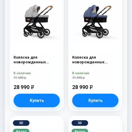
Коляска для
Коляска для
новорожденных
новорожденных
Esspero Traveler Grey
Esspero Traveler Denim
В наличии
В наличии
41 690 р
41 690 р
28 990
28 990
e
e
Купить
Купить
3D
3D
Видео
Видео