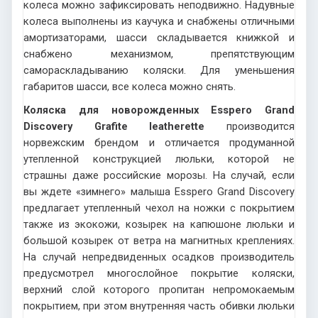
колеса можно зафиксировать неподвижно. Надувные
колеса выполнены из каучука и снабжены отличными
амортизаторами, шасси складывается книжкой и
снабжено механизмом, препятствующим
самораскладыванию коляски. Для уменьшения
габаритов шасси, все колеса можно снять.
Коляска для новорожденных Esspero Grand
Discovery Grafite leatherette
производится
норвежским брендом и отличается продуманной
утепленной конструкцией люльки, которой не
страшны даже российские морозы. На случай, если
вы ждете «зимнего» малыша Esspero Grand Discovery
предлагает утепленный чехол на ножки с покрытием
также из экокожи, козырек на капюшоне люльки и
большой козырек от ветра на магнитных креплениях.
На случай непредвиденных осадков производитель
предусмотрел многослойное покрытие коляски,
верхний слой которого пропитан непромокаемым
покрытием, при этом внутренняя часть обивки люльки