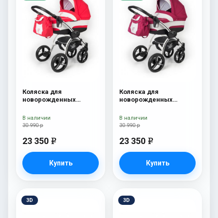
Коляска для
Коляска для
новорожденных
новорожденных
Esspero I-Nova (шасси
Esspero I-Nova (шасси
White) Red Lux
White) Borduex
В наличии
В наличии
30 990 р
30 990 р
23 350
23 350
e
e
Купить
Купить
3D
3D