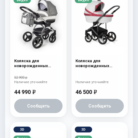
Видео
Видео
Коляска для
Коляска для
новорожденных
новорожденных
Esspero I-Nova (шасси
Esspero LE Flowers
Chrome) Denim
(шасси Graphite) Rose
52 900 р
Наличие уточняйте
Наличие уточняйте
44 990
46 500
e
e
Сообщить
Сообщить
3D
3D