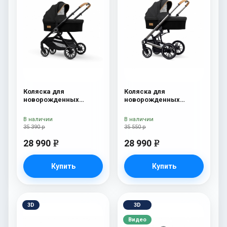
Коляска для
Коляска для
новорожденных
новорожденных
Esspero Traveler Onyx
Esspero Tour S Onyx
В наличии
В наличии
35 390 р
35 550 р
28 990
28 990
e
e
Купить
Купить
3D
3D
Видео