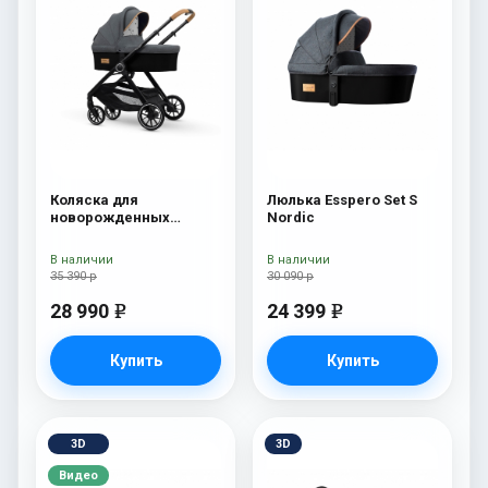
Коляска для
Люлька Esspero Set S
новорожденных
Nordic
Esspero Traveler Nordic
В наличии
В наличии
35 390 р
30 090 р
28 990
24 399
e
e
Купить
Купить
3D
3D
Видео