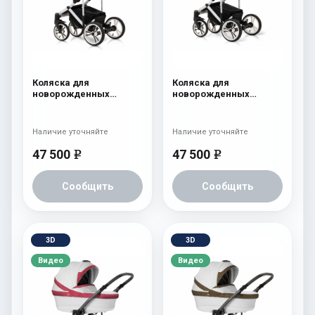
Коляска для
Коляска для
новорожденных
новорожденных
Esspero Limited Edition
Esspero Limited Edition
(шасси White) White
(шасси White) Pink
Наличие уточняйте
Наличие уточняйте
47 500
47 500
e
e
Сообщить
Сообщить
3D
3D
Видео
Видео