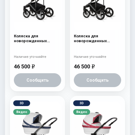
Коляска для
Коляска для
новорожденных
новорожденных
Esspero LE Flowers
Esspero LE Flowers
(шасси Graphite) Rose
(шасси Graphite) Brown
Наличие уточняйте
Наличие уточняйте
46 500
46 500
e
e
Сообщить
Сообщить
3D
3D
Видео
Видео