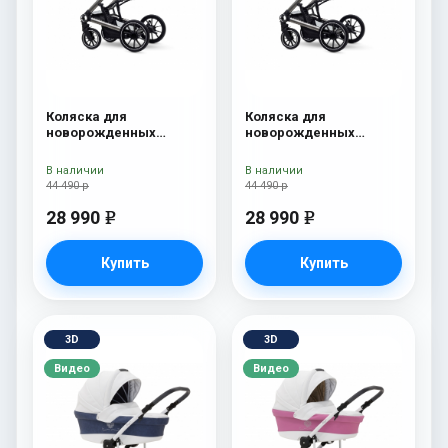
Коляска для
Коляска для
новорожденных
новорожденных
Esspero Tour S Grey
Esspero Tour S Denim
В наличии
В наличии
44 490 р
44 490 р
28 990
28 990
e
e
Купить
Купить
3D
3D
Видео
Видео