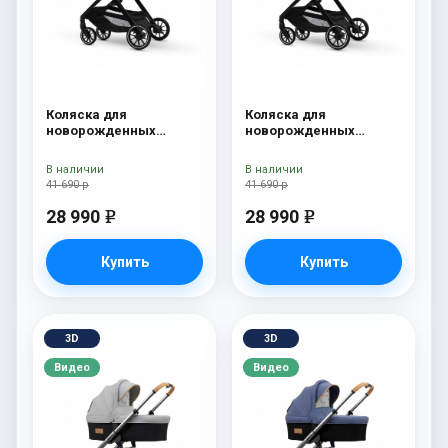
Коляска для
Коляска для
новорожденных
новорожденных
Esspero Traveler Grey
Esspero Traveler Denim
В наличии
В наличии
41 690 р
41 690 р
28 990
28 990
e
e
Купить
Купить
3D
3D
Видео
Видео