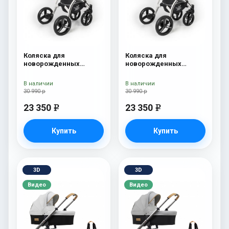
Коляска для
Коляска для
новорожденных
новорожденных
Esspero I-Nova (шасси
Esspero I-Nova (шасси
White) Red Lux
White) Borduex
В наличии
В наличии
30 990 р
30 990 р
23 350
23 350
e
e
Купить
Купить
3D
3D
Видео
Видео