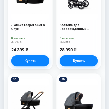
Люлька Esspero Set S
Коляска для
Onyx
новорожденных
Esspero Tour S Nordic
В наличии
В наличии
30 090 р
35 550 р
24 399
28 990
e
e
Купить
Купить
3D
3D