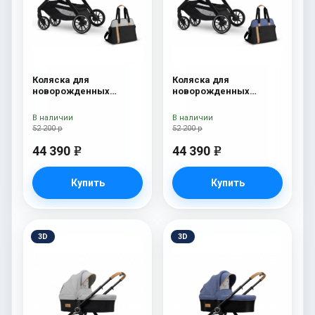
Коляска для
Коляска для
новорожденных
новорожденных
Esspero Traveler +
Esspero Traveler +
сумка Grey
сумка Denim
В наличии
В наличии
52 200 р
52 200 р
44 390
44 390
e
e
Купить
Купить
3D
3D