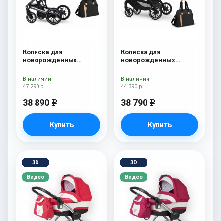
Коляска для
Коляска для
новорожденных
новорожденных
Esspero Tour S + сумка
Esspero Traveler +
Onyx
сумка Onyx
В наличии
В наличии
47 290 р
44 390 р
38 890
38 790
e
e
Купить
Купить
3D
3D
Видео
Видео