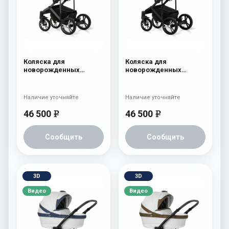
Коляска для
Коляска для
новорожденных
новорожденных
Esspero LE Flowers
Esspero LE Flowers
(шасси Graphite) Blue
(шасси Black) Rose
Наличие уточняйте
Наличие уточняйте
46 500
46 500
e
e
Сообщить
Сообщить
3D
3D
Видео
Видео