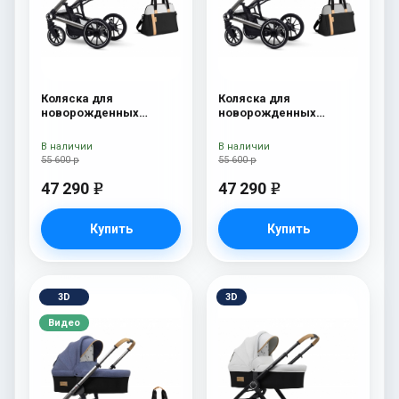
Коляска для
Коляска для
новорожденных
новорожденных
Esspero Tour S + сумка
Esspero Tour S + сумка
Sahara
Grey
В наличии
В наличии
55 600 р
55 600 р
47 290
47 290
e
e
Купить
Купить
3D
3D
Видео