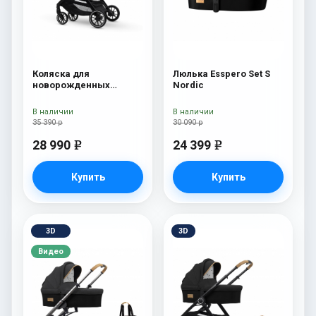
Коляска для
Люлька Esspero Set S
новорожденных
Nordic
Esspero Traveler Nordic
В наличии
В наличии
35 390 р
30 090 р
28 990
24 399
e
e
Купить
Купить
3D
3D
Видео