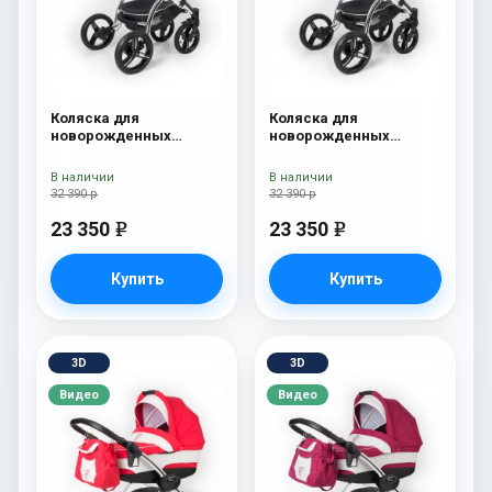
Коляска для
Коляска для
новорожденных
новорожденных
Esspero I-Nova (шасси
Esspero I-Nova (шасси
Chrome) Red Lux
Chrome) Borduex
В наличии
В наличии
32 390 р
32 390 р
23 350
23 350
e
e
Купить
Купить
3D
3D
Видео
Видео