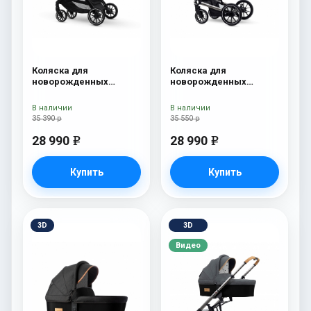
Коляска для
Коляска для
новорожденных
новорожденных
Esspero Traveler Onyx
Esspero Tour S Onyx
В наличии
В наличии
35 390 р
35 550 р
28 990
28 990
e
e
Купить
Купить
3D
3D
Видео