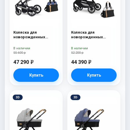
Коляска для
Коляска для
новорожденных
новорожденных
Esspero Tour S + сумка
Esspero Traveler +
Denim
сумка Sahara
В наличии
В наличии
55 600 р
52 200 р
47 290
44 390
e
e
Купить
Купить
3D
3D