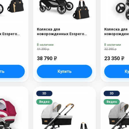
Коляска для
Коляска для
 Esspero
новорожденных Esspero
новорожденн
Onyx
Traveler + сумка Onyx
Nova (шасси
Lux
В наличии
В наличии
44 390 р
32 390 р
38 790
23 350
e
e
ть
Купить
К
3D
3D
Видео
Видео