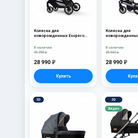
Коляска для
Коляска для
новорожденных Esspero
новорожденных
Traveler Onyx
Tour S Onyx
В наличии
В наличии
35 390 р
35 550 р
28 990
28 990
e
e
Купить
Купи
3D
3D
Видео