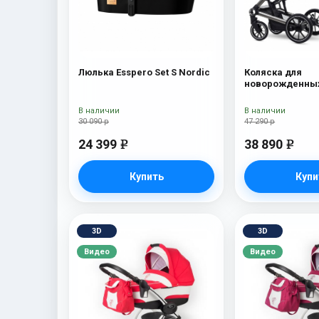
Люлька Esspero Set S Nordic
Коляска для
новорожденных
Tour S + сумка 
В наличии
В наличии
30 090 р
47 290 р
24 399
38 890
e
e
Купить
Купи
3D
3D
Видео
Видео