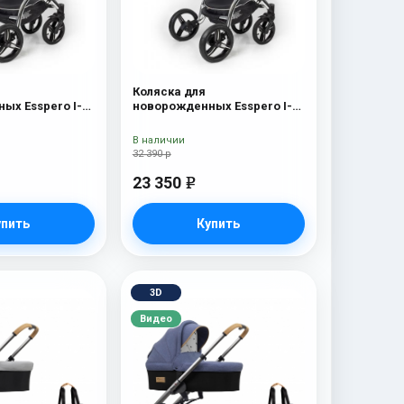
Коляска для
ых Esspero I-
новорожденных Esspero I-
 Chrome) Red
Nova (шасси Chrome)
Borduex
В наличии
32 390 р
23 350
e
упить
Купить
3D
Видео