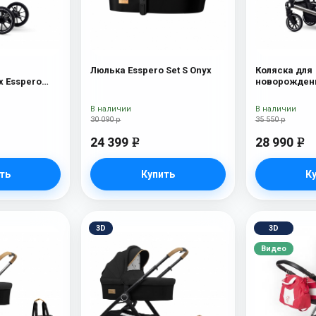
Люлька Esspero Set S Onyx
Коляска для
 Esspero
новорожденн
Tour S Nordi
В наличии
В наличии
30 090 р
35 550 р
24 399
28 990
e
e
ть
Купить
К
3D
3D
Видео