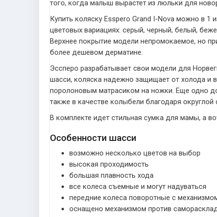
того, когда малыш вырастет из люльки для ново
Купить коляску Esspero Grand I-Nova можно в 1 
цветовых вариациях: серый, черный, белый, беж
Верхнее покрытие модели непромокаемое, но при
более дешевом дерматине.
Эссперо разрабатывает свои модели для Норвег
шасси, коляска надежно защищает от холода и 
поролоновым матрасиком на ножки. Еще одно до
также в качестве колыбели благодаря округлой
В комплекте идет стильная сумка для мамы, а в
Особенности шасси
возможно несколько цветов на выбор
высокая проходимость
большая плавность хода
все колеса съемные и могут надуваться
передние колеса поворотные с механизмо
оснащено механизмом против самораскла