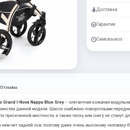
Доставка
Гарантия
Самовывоз
/ 1
Отзывы
Grand I-Nova Nappa Blue Grey
– элегантная кожаная модульна
стоинства данной модели. Шасси снабжено поворотными передн
по пресеченной местности, а также песку или снегу не станут д
 нем нет задней оси, поэтому даже очень высокому человеку б