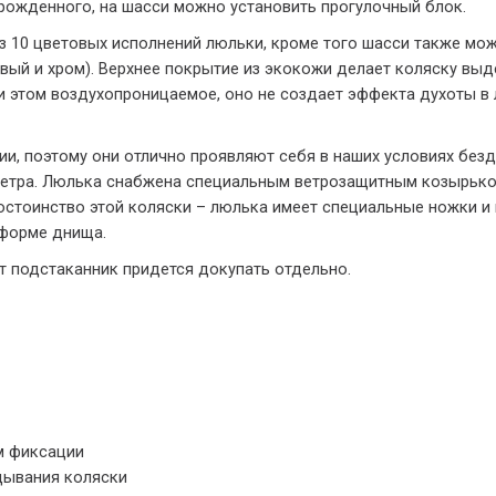
рожденного, на шасси можно установить прогулочный блок.
из 10 цветовых исполнений люльки, кроме того шасси также мо
евый и хром). Верхнее покрытие из экокожи делает коляску выд
 этом воздухопроницаемое, оно не создает эффекта духоты в 
ии, поэтому они отлично проявляют себя в наших условиях без
ветра. Люлька снабжена специальным ветрозащитным козырько
стоинство этой коляски – люлька имеет специальные ножки и м
 форме днища.
от подстаканник придется докупать отдельно.
м фиксации
дывания коляски