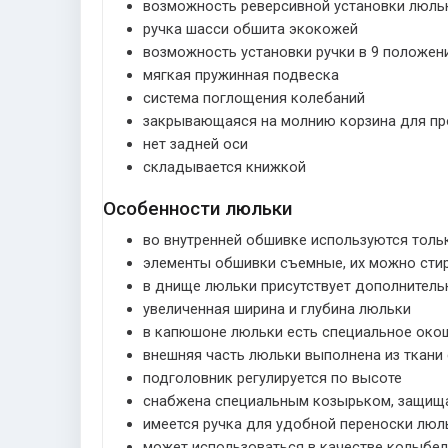
возможность реверсивной установки люль
ручка шасси обшита экокожей
возможность установки ручки в 9 положен
мягкая пружинная подвеска
система поглощения колебаний
закрывающаяся на молнию корзина для пр
нет задней оси
складывается книжкой
Особенности люльки
во внутренней обшивке используются толь
элементы обшивки съемные, их можно стир
в днище люльки присутствует дополнител
увеличенная ширина и глубина люльки
в капюшоне люльки есть специальное окош
внешняя часть люльки выполнена из ткан
подголовник регулируется по высоте
снабжена специальным козырьком, защища
имеется ручка для удобной переноски люл
может использоваться в качестве колыбел