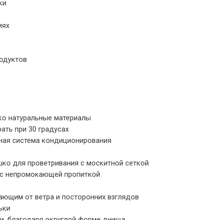
ки
иях
одуктов
ко натуральные материалы
ать при 30 градусах
ьная система кондиционирования
ко для проветривания с москитной сеткой
и с непромокающей пропиткой
ющим от ветра и посторонних взглядов
ьки
и, благодаря округлой форме днища