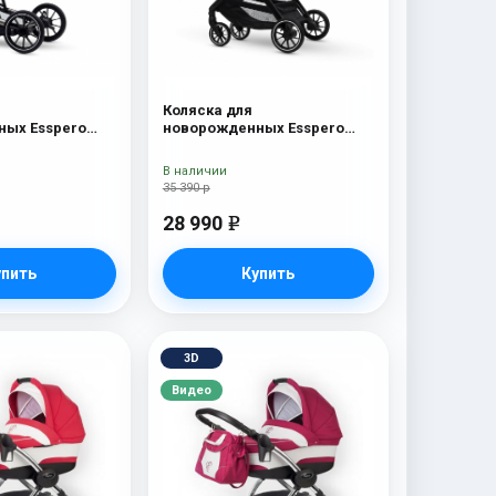
Коляска для
ых Esspero
новорожденных Esspero
c
Traveler Nordic
В наличии
35 390 р
28 990
e
упить
Купить
3D
Видео