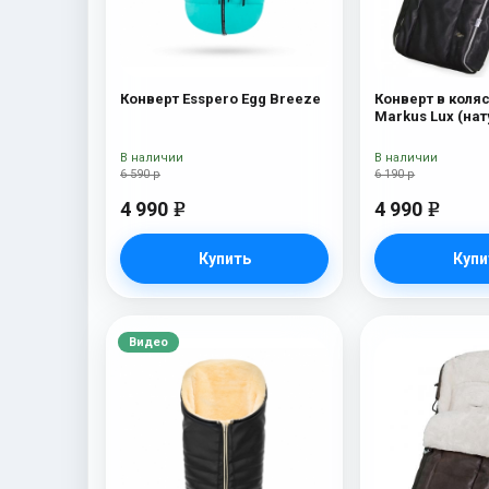
Конверт Esspero Egg Breeze
Конверт в коляс
Markus Lux (на
100% овечья ше
В наличии
В наличии
6 590 р
6 190 р
4 990
4 990
e
e
Купить
Купи
Видео