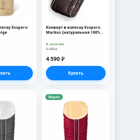
ляску Esspero
Конверт в коляску Esspero
eige
Markus (натуральная 100%
шерсть) Chocolat
В наличии
5 490 р
4 590
e
упить
Купить
Видео