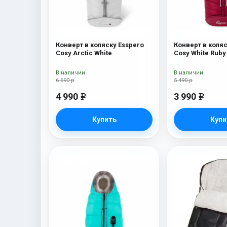
Конверт в коляску Esspero
Конверт в коляс
Cosy Arctic White
Cosy White Ruby
В наличии
В наличии
6 690 р
5 490 р
4 990
3 990
e
e
Купить
Купи