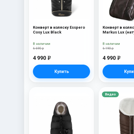
Конверт в коляску Esspero
Конверт в коляс
Cosy Lux Black
Markus Lux (на
100% овечья ше
В наличии
В наличии
6 690 р
6 190 р
4 990
4 990
e
e
Купить
Купи
Видео