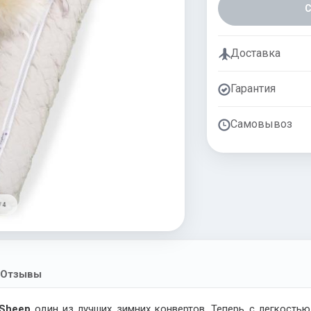
Доставка
Гарантия
Самовывоз
/ 4
Отзывы
c Sheep
один из лучших зимних конвертов. Теперь с легкость