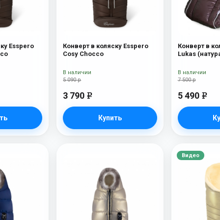
ку Esspero
Конверт в коляску Esspero
Конверт в ко
cco
Cosy Chocco
Lukas (натур
шерсть) Choc
В наличии
В наличии
5 090 р
7 500 р
3 790
5 490
e
e
ть
Купить
К
Видео