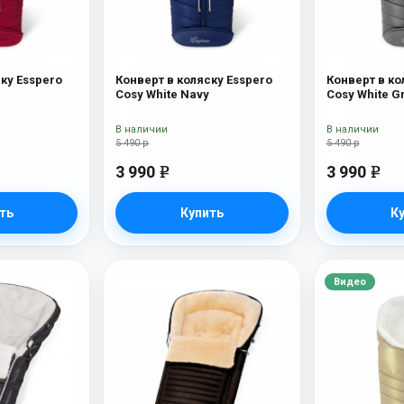
ку Esspero
Конверт в коляску Esspero
Конверт в ко
Cosy White Navy
Cosy White G
В наличии
В наличии
5 490 р
5 490 р
3 990
3 990
e
e
ть
Купить
К
Видео