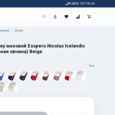
8 (800) 707-76-34
вчина)
Beige
ку меховой Esspero Nicolas Icelandic
ная овчина) Beige
Beige