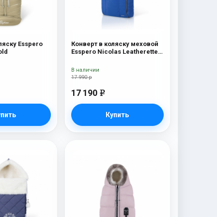
ляску Esspero
Конверт в коляску меховой
old
Esspero Nicolas Leatherette
(натуральная овчина) Sky
В наличии
17 990 р
17 190
e
упить
Купить