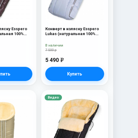
ляску Esspero
Конверт в коляску Esspero
альная 100%
Lukas (натуральная 100%
olat
шерсть) Blue Mountain
В наличии
7 500 р
5 490
e
упить
Купить
Видео