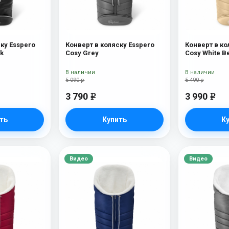
ку Esspero
Конверт в коляску Esspero
Конверт в ко
ck
Cosy Grey
Cosy White B
В наличии
В наличии
5 090 р
5 490 р
3 790
3 990
e
e
ть
Купить
К
Видео
Видео