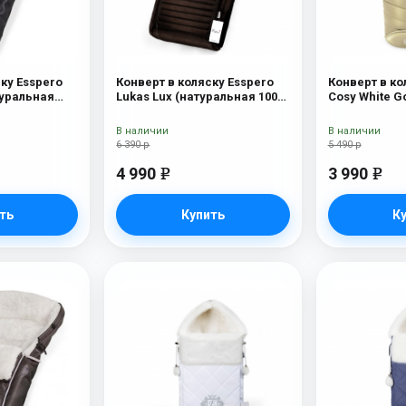
ку Esspero
Конверт в коляску Esspero
Конверт в ко
туральная
Lukas Lux (натуральная 100%
Cosy White G
рсть) Black
шерсть) Brown
В наличии
В наличии
6 390 р
5 490 р
4 990
3 990
e
e
ть
Купить
К