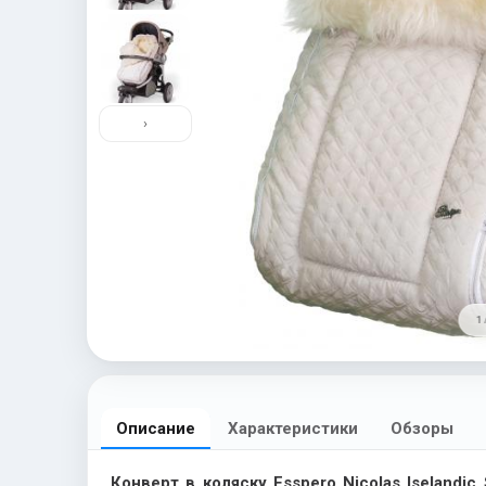
›
1 
Описание
Характеристики
Обзоры
Конверт в коляску Esspero Nicolas Iselandi