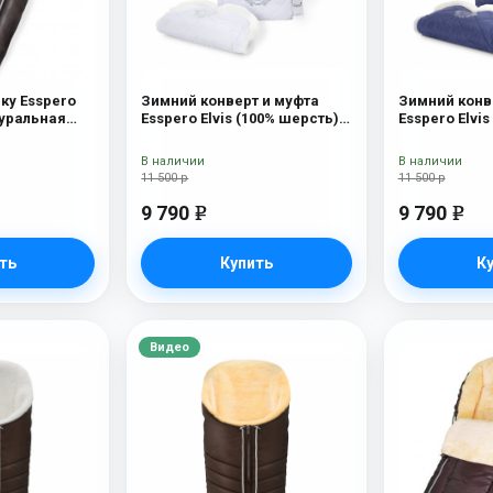
ку Esspero
Зимний конверт и муфта
Зимний конв
туральная
Esspero Elvis (100% шерсть)
Esspero Elvi
рсть) Brown
Snow Like
Sky
В наличии
В наличии
11 500 р
11 500 р
9 790
9 790
e
e
ть
Купить
К
Видео