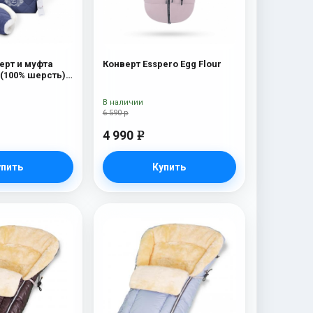
ерт и муфта
Конверт Esspero Egg Flour
s (100% шерсть)
В наличии
6 590 р
4 990
e
упить
Купить