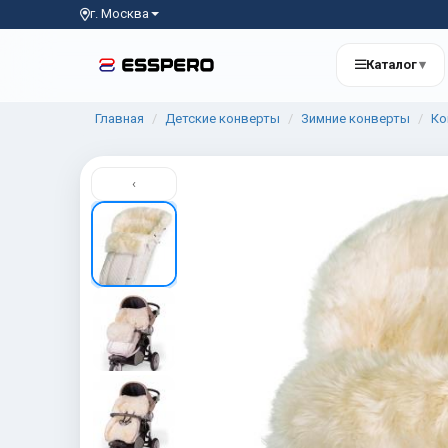
г. Москва
Каталог
▾
Главная
Детские конверты
Зимние конверты
Ко
‹