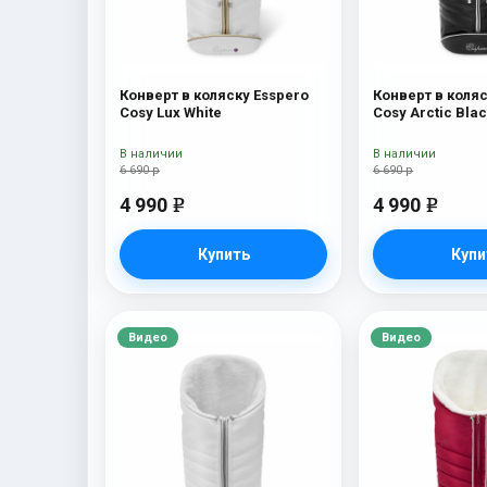
Конверт в коляску Esspero
Конверт в коляс
Cosy Lux White
Cosy Arctic Bla
В наличии
В наличии
6 690 р
6 690 р
4 990
4 990
e
e
Купить
Купи
Видео
Видео