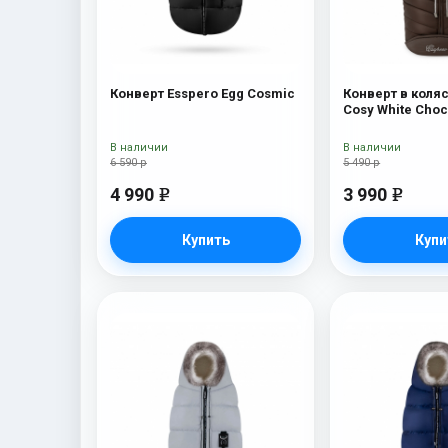
Конверт Esspero Egg Cosmic
Конверт в коляс
Cosy White Cho
В наличии
В наличии
6 590 р
5 490 р
4 990
3 990
e
e
Купить
Купи