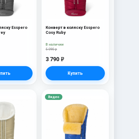
ляску Esspero
Конверт в коляску Esspero
rey
Cosy Ruby
В наличии
5 090 р
3 790
e
упить
Купить
Видео