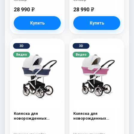
28 990
28 990
e
e
Купить
Купить
3D
3D
Видео
Видео
Коляска для
Коляска для
новорожденных
новорожденных
Esspero Limited Edition
Esspero Limited Edition
(шасси White) White
(шасси White) Pink