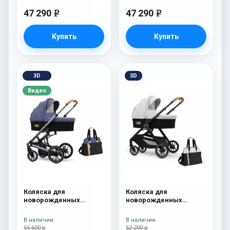
47 290
47 290
e
e
Купить
Купить
3D
3D
Видео
Коляска для
Коляска для
новорожденных
новорожденных
Esspero Tour S + сумка
Esspero Traveler +
Denim
сумка Sahara
В наличии
В наличии
55 600 р
52 200 р