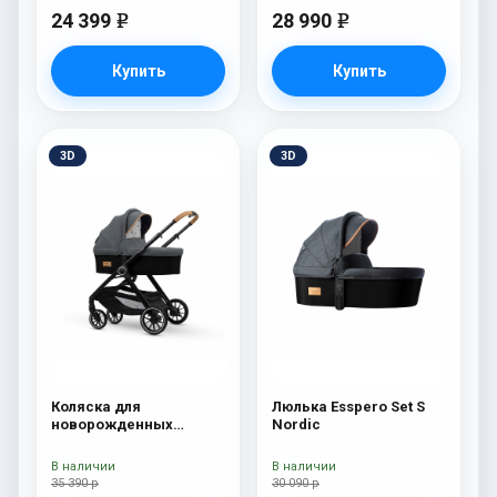
24 399
28 990
e
e
Купить
Купить
3D
3D
Коляска для
Люлька Esspero Set S
новорожденных
Nordic
Esspero Traveler Nordic
В наличии
В наличии
35 390 р
30 090 р