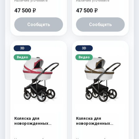
Наличие уточняйте
Наличие уточняйте
47 500
47 500
e
e
Сообщить
Сообщить
3D
3D
Видео
Видео
Коляска для
Коляска для
новорожденных
новорожденных
Esspero LE Flowers
Esspero LE Flowers
(шасси Graphite) Rose
(шасси Graphite) Brown