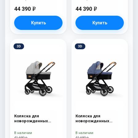
44 390
44 390
e
e
Купить
Купить
3D
3D
Коляска для
Коляска для
новорожденных
новорожденных
Esspero Traveler Grey
Esspero Traveler Denim
В наличии
В наличии
41 690 р
41 690 р