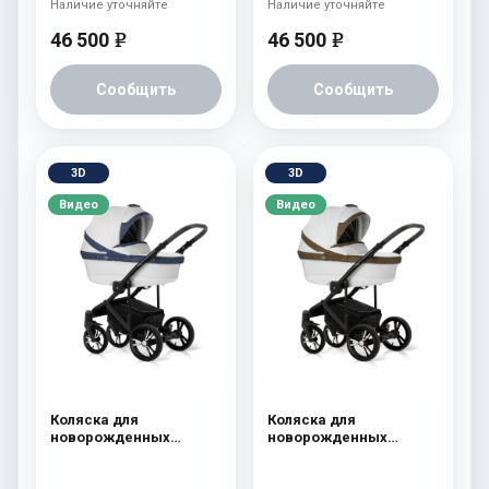
Наличие уточняйте
Наличие уточняйте
46 500
46 500
e
e
Сообщить
Сообщить
3D
3D
Видео
Видео
Коляска для
Коляска для
новорожденных
новорожденных
Esspero LE Flowers
Esspero LE Flowers
(шасси Black) Blue
(шасси Black) Brown