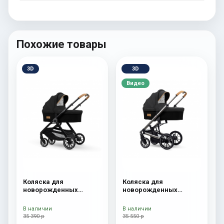
Похожие товары
3D
3D
Видео
Коляска для
Коляска для
новорожденных
новорожденных
Esspero Traveler Onyx
Esspero Tour S Onyx
В наличии
В наличии
35 390 р
35 550 р