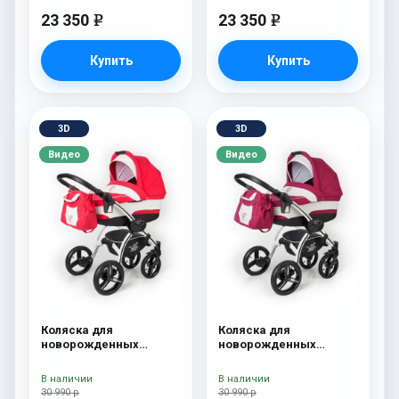
23 350
23 350
e
e
Купить
Купить
3D
3D
Видео
Видео
Коляска для
Коляска для
новорожденных
новорожденных
Esspero I-Nova (шасси
Esspero I-Nova (шасси
White) Red Lux
White) Borduex
В наличии
В наличии
30 990 р
30 990 р