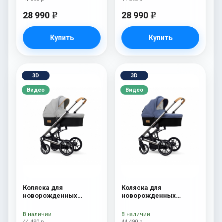
28 990
28 990
e
e
Купить
Купить
3D
3D
Видео
Видео
Коляска для
Коляска для
новорожденных
новорожденных
Esspero Tour S Grey
Esspero Tour S Denim
В наличии
В наличии
44 490 р
44 490 р