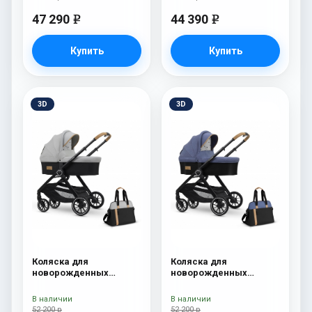
47 290
44 390
e
e
Купить
Купить
3D
3D
Коляска для
Коляска для
новорожденных
новорожденных
Esspero Traveler +
Esspero Traveler +
сумка Grey
сумка Denim
В наличии
В наличии
52 200 р
52 200 р