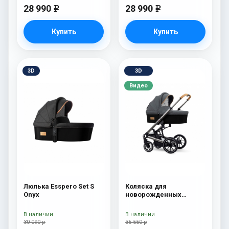
28 990
28 990
e
e
Купить
Купить
3D
3D
Видео
Люлька Esspero Set S
Коляска для
Onyx
новорожденных
Esspero Tour S Nordic
В наличии
В наличии
30 090 р
35 550 р