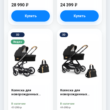
28 990
24 399
e
e
Купить
Купить
3D
3D
Видео
Коляска для
Коляска для
новорожденных
новорожденных
Esspero Tour S + сумка
Esspero Traveler +
Onyx
сумка Onyx
В наличии
В наличии
47 290 р
44 390 р