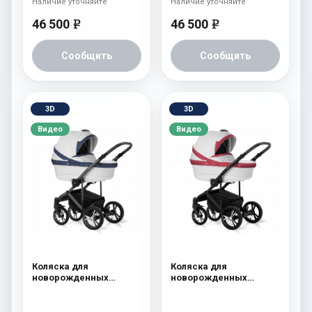
Наличие уточняйте
Наличие уточняйте
46 500
46 500
e
e
Сообщить
Сообщить
3D
3D
Видео
Видео
Коляска для
Коляска для
новорожденных
новорожденных
Esspero LE Flowers
Esspero LE Flowers
(шасси Graphite) Blue
(шасси Black) Rose