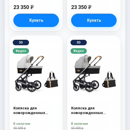
23 350
23 350
e
e
Купить
Купить
3D
3D
Видео
Видео
Коляска для
Коляска для
новорожденных
новорожденных
Esspero Tour S + сумка
Esspero Tour S + сумка
Sahara
Grey
В наличии
В наличии
55 600 р
55 600 р