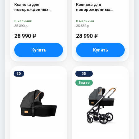
Коляска для
Коляска для
новорожденных
новорожденных
Esspero Traveler Onyx
Esspero Tour S Onyx
В наличии
В наличии
35 390 р
35 550 р
28 990
28 990
e
e
Купить
Купить
3D
3D
Видео