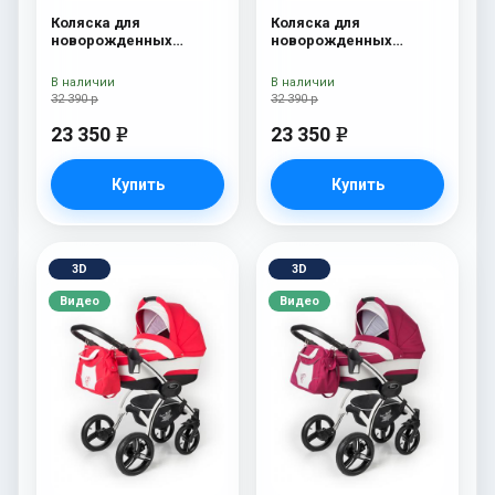
Коляска для
Коляска для
новорожденных
новорожденных
Esspero I-Nova (шасси
Esspero I-Nova (шасси
Chrome) Red Lux
Chrome) Borduex
В наличии
В наличии
32 390 р
32 390 р
23 350
23 350
e
e
Купить
Купить
3D
3D
Видео
Видео