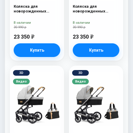
Коляска для
Коляска для
новорожденных
новорожденных
Esspero I-Nova (шасси
Esspero I-Nova (шасси
White) Red Lux
White) Borduex
В наличии
В наличии
30 990 р
30 990 р
23 350
23 350
e
e
Купить
Купить
3D
3D
Видео
Видео