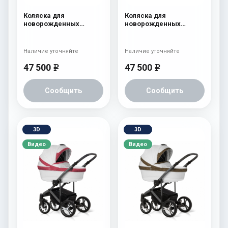
Коляска для
Коляска для
новорожденных
новорожденных
Esspero Limited Edition
Esspero Limited Edition
(шасси White) White
(шасси White) Pink
Наличие уточняйте
Наличие уточняйте
47 500
47 500
e
e
Сообщить
Сообщить
3D
3D
Видео
Видео