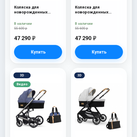
Коляска для
Коляска для
новорожденных
новорожденных
Esspero Tour S + сумка
Esspero Tour S + сумка
Sahara
Grey
В наличии
В наличии
55 600 р
55 600 р
47 290
47 290
e
e
Купить
Купить
3D
3D
Видео