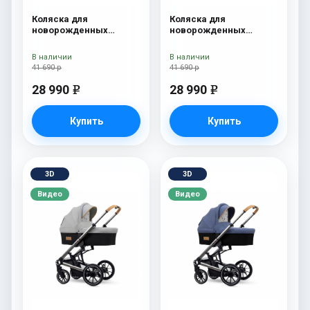
Коляска для
Коляска для
новорожденных
новорожденных
Esspero Traveler Grey
Esspero Traveler Denim
В наличии
В наличии
41 690 р
41 690 р
28 990
28 990
e
e
Купить
Купить
3D
3D
Видео
Видео