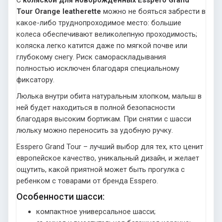
С
коляской для новорожденных Esspero Grand
Tour Orange leatherette
можно не бояться забрести в
какое-либо труднопроходимое место: большие
колеса обеспечивают великолепную проходимость;
коляска легко катится даже по мягкой почве или
глубокому снегу. Риск самораскладывания
полностью исключен благодаря специальному
фиксатору.
Люлька внутри обита натуральным хлопком, малыш в
ней будет находиться в полной безопасности
благодаря высоким бортикам. При снятии с шасси
люльку можно переносить за удобную ручку.
Esspero Grand Tour – лучший выбор для тех, кто ценит
европейское качество, уникальный дизайн, и желает
ощутить, какой приятной может быть прогулка с
ребенком с товарами от бренда Esspero.
Особенности шасси:
компактное универсальное шасси;