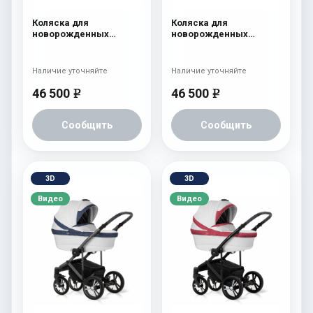
Коляска для
Коляска для
новорожденных
новорожденных
Esspero LE Flowers
Esspero LE Flowers
(шасси Graphite) Rose
(шасси Graphite) Brown
Наличие уточняйте
Наличие уточняйте
46 500
46 500
e
e
Сообщить
Сообщить
3D
3D
Видео
Видео