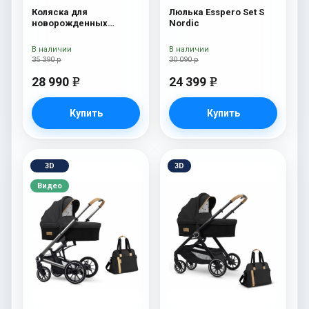
Коляска для
Люлька Esspero Set S
новорожденных
Nordic
Esspero Traveler Nordic
В наличии
В наличии
35 390 р
30 090 р
28 990
24 399
e
e
Купить
Купить
3D
3D
Видео