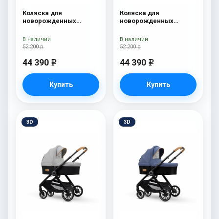
Коляска для
Коляска для
новорожденных
новорожденных
Esspero Traveler +
Esspero Traveler +
сумка Grey
сумка Denim
В наличии
В наличии
52 200 р
52 200 р
44 390
44 390
e
e
Купить
Купить
3D
3D