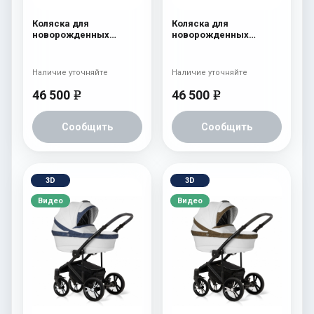
Коляска для
Коляска для
новорожденных
новорожденных
Esspero LE Flowers
Esspero LE Flowers
(шасси Graphite) Blue
(шасси Black) Rose
Наличие уточняйте
Наличие уточняйте
46 500
46 500
e
e
Сообщить
Сообщить
3D
3D
Видео
Видео