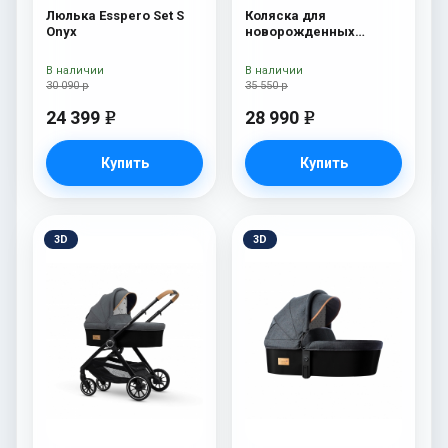
Люлька Esspero Set S
Коляска для
Onyx
новорожденных
Esspero Tour S Nordic
В наличии
В наличии
30 090 р
35 550 р
24 399
28 990
e
e
Купить
Купить
3D
3D