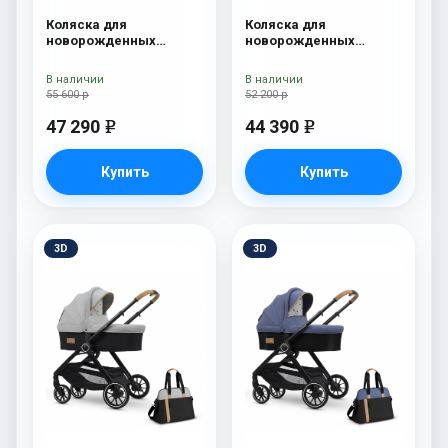
Коляска для
Коляска для
новорожденных
новорожденных
Esspero Tour S + сумка
Esspero Traveler +
Denim
сумка Sahara
В наличии
В наличии
55 600 р
52 200 р
47 290
44 390
e
e
Купить
Купить
3D
3D