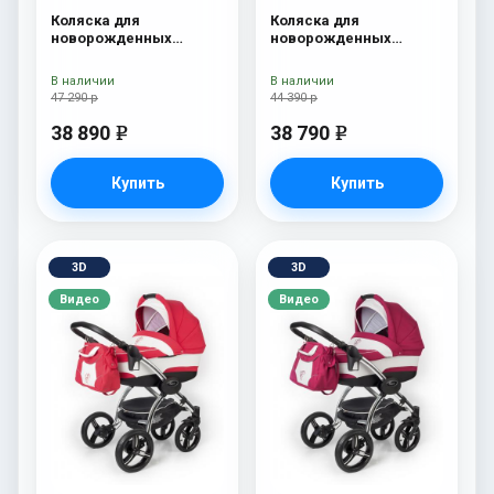
Коляска для
Коляска для
новорожденных
новорожденных
Esspero Tour S + сумка
Esspero Traveler +
Onyx
сумка Onyx
В наличии
В наличии
47 290 р
44 390 р
38 890
38 790
e
e
Купить
Купить
3D
3D
Видео
Видео