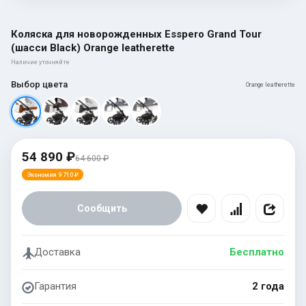
Коляска для новорожденных Esspero Grand Tour
(шасси Black) Orange leatherette
Наличие уточняйте
Выбор цвета
Orange leatherette
54 890 ₽
64 600 ₽
Экономия 9 710 ₽
Сообщить
Доставка
Бесплатно
Гарантия
2 года