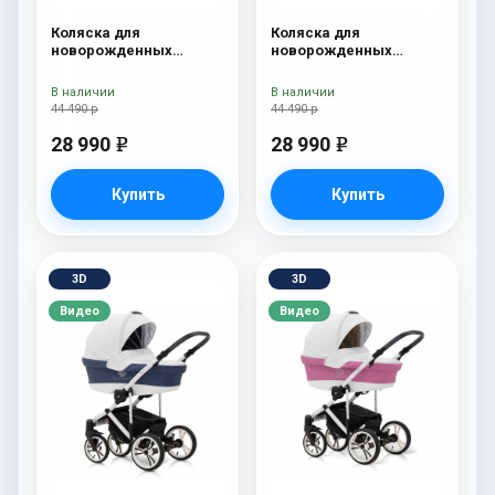
Коляска для
Коляска для
новорожденных
новорожденных
Esspero Tour S Grey
Esspero Tour S Denim
В наличии
В наличии
44 490 р
44 490 р
28 990
28 990
e
e
Купить
Купить
3D
3D
Видео
Видео